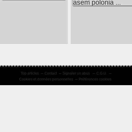
NA ZACHĘTĘ ...
DLA PORÓWNIANIA
Z ASEM POLONIA ...
Top articles
Contact
Signaler un abus
C.G.U.
Cookies et données personnelles
Préférences cookies