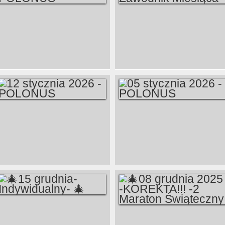
BOWL 2000❗
02 LUTEGO 2026 -
STYCZEŃ-
POLONUS
ZAWODNIK
MIESIĄCA
12 STYCZNIA 2026 -
05 STYCZNIA 2026 -
POLONUS
POLONUS