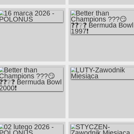
MIESIĄCA
ZDROWYCH ORAZ
WESOŁYCH ŚWIĄT
WIELKANOCNYCH!
16 MARCA 2026 -
POLONUS
BETTER THAN
CHAMPIONS ???😏
❓❓❔❓ BERMUDA
BOWL 1997❗
LUTY-ZAWODNIK
MIESIĄCA
BETTER THAN
CHAMPIONS ???😏
❓❓❔❓ BERMUDA