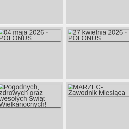
KWIECIEŃ-MAJ -
ZAWODNIK
BETTER THAN
MIESIĄCA
CHAMPIONS ???😏
❓❓❔❓ BERMUDA
BOWL 2013❗
04 MAJA 2026 -
27 KWIETNIA 2026 -
POLONUS
POLONUS
MARZEC-
ZAWODNIK
POGODNYCH,