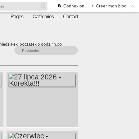
Connexion
+
Créer mon blog
Pages
Catégories
Contact
iedziałek, początek o godz. 19:00
27 LIPCA 2026 -
KOREKTA!!!