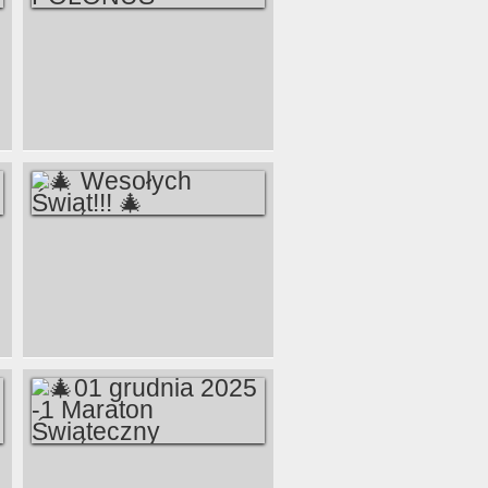
26 STYCZNIA 2026 -
POLONUS
🎄 WESOŁYCH
ŚWIĄT!!! 🎄