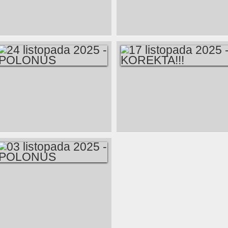
🎄15 GRUDNIA-
🎄08 GRUDNIA 2025
INDYWIDUALNY- 🎄
-KOREKTA!!! -2
MARATON
ŚWIĄTECZNY
24 LISTOPADA 2025
17 LISTOPADA 2025
-POLONUS
-KOREKTA!!!
03 LISTOPADA 2025
-POLONUS