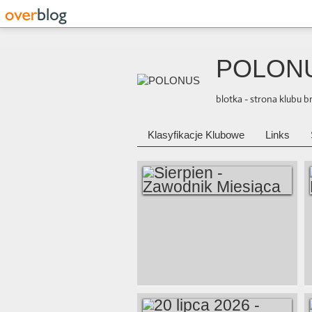
POLON
blotka - strona klubu 
Klasyfikacje Klubowe
Links
SIERPIEN -
ZAWODNIK
MIESIĄCA