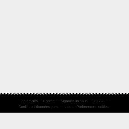
Top articles
Contact
Signaler un abus
C.G.U.
Cookies et données personnelles
Préférences cookies