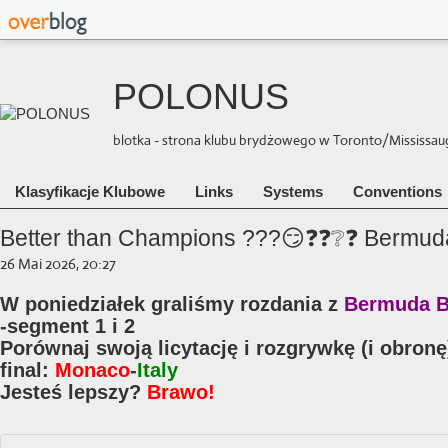
POLONUS
blotka - strona klubu brydżowego w Toronto/Mississauga 
Klasyfikacje Klubowe
Links
Systems
Conventions
Better than Champions ???😏❓❓❔❓ Bermud
26 Mai 2026, 20:27
W poniedziałek graliśmy rozdania z
Bermuda B
-segment 1 i 2
Porównaj swoją licytację i rozgrywkę (i obro
final:
Monaco
-
Italy
Jesteś lepszy?
Brawo!