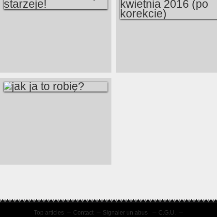
NAWET CHRABA
POLONUS 11
SIĘ STARZEJE!
KWIETNIA 2016 (PO
KOREKCIE)
JAK JA TO ROBIĘ?
Top articles
Contact
Signaler un abus
C.G.U.