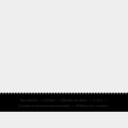
Top articles
Contact
Signaler un abus
C.G.U.
Cookies et données personnelles
Préférences cookies