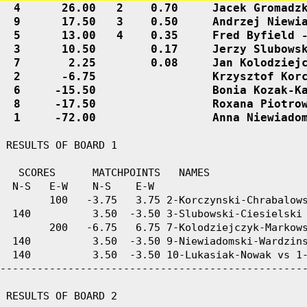
  4      26.00   2    0.70     Jacek Gromadzk
  9      17.50   3    0.50     Andrzej Niewia
  5      13.00   4    0.35     Fred Byfield -
  3      10.50        0.17     Jerzy Slubowsk
  7       2.25        0.08     Jan Kolodziejc
  2      -6.75                 Krzysztof Korc
  6     -15.50                 Bonia Kozak-Ka
  8     -17.50                 Roxana Piotrow
  1     -72.00                 Anna Niewiado