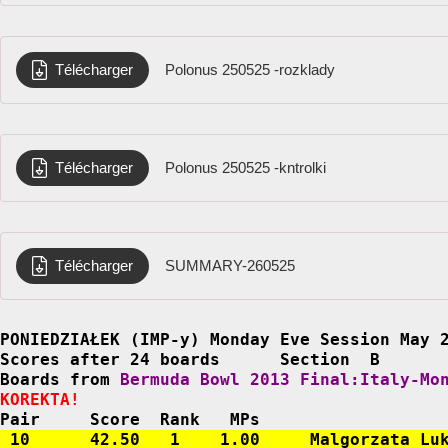
Télécharger
Polonus 250525 -rozklady
Télécharger
Polonus 250525 -kntrolki
Télécharger
SUMMARY-260525
PONIEDZIAŁEK (IMP-y) Monday Eve Session May 2
Scores after 24 boards      Section  B

Boards from 
Bermuda Bowl 2013 Final:Italy-Mo
KOREKTA!
 10      42.50   1    1.00     Malgorzata Lu