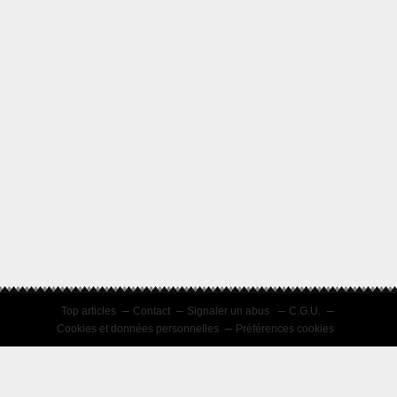
Top articles
Contact
Signaler un abus
C.G.U.
Cookies et données personnelles
Préférences cookies