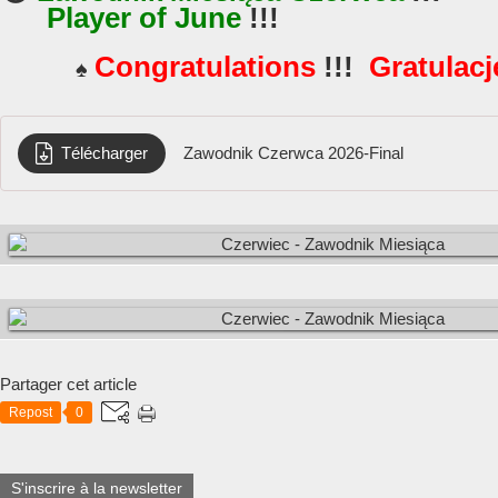
Player of June
!!
!
Congratulations
!!!
Gratulac
♠
Télécharger
Zawodnik Czerwca 2026-Final
Partager cet article
Repost
0
S'inscrire à la newsletter