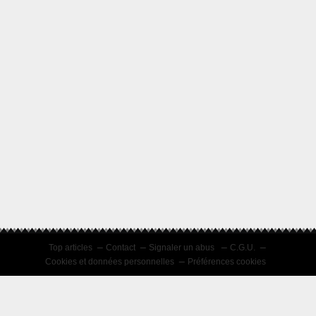
Top articles
Contact
Signaler un abus
C.G.U.
Cookies et données personnelles
Préférences cookies