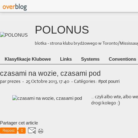
POLONUS
blotka - strona klubu brydżowego w Toronto/Mississauga 
Klasyfikacje Klubowe
Links
Systems
Conventions
czasami na wozie, czasami pod
par prezes
-
25 Octobre 2013, 17:40
-
Catégories :
#pot pourri
... czyli albo wte, albo 
drogi kolego :)
Partager cet article
Repost
0