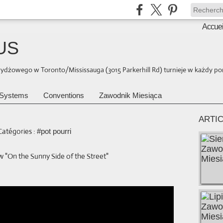
Accuei
US
brydżowego w Toronto/Mississauga (3015 Parkerhill Rd) turnieje w każdy pon
Systems
Conventions
Zawodnik Miesiąca
ARTI
Catégories :
#pot pourri
w "On the Sunny Side of the Street"