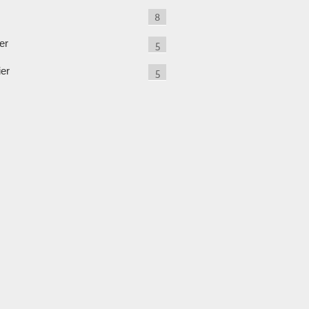
8
er
5
ier
5