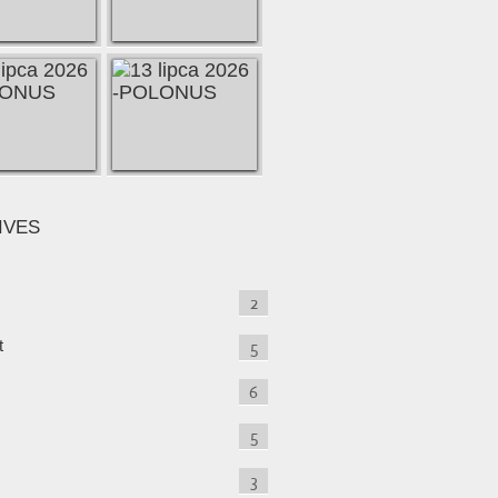
IVES
2
t
5
6
5
3