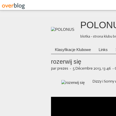
POLON
blotka - strona klubu 
Klasyfikacje Klubowe
Links
rozerwij się
par prezes
-
5 Décembre 2013, 13:46
-
Dizzy i Sonny 