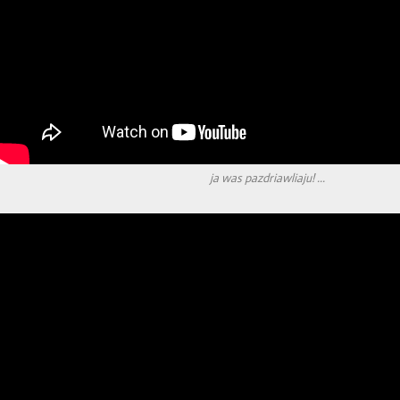
ja was pazdriawliaju! ...