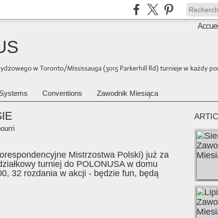
Accuei
US
brydżowego w Toronto/Mississauga (3015 Parkerhill Rd) turnieje w każdy pon
Systems
Conventions
Zawodnik Miesiąca
IE
ARTI
ourri
Korespondencyjne Mistrzostwa Polski) już za
iedziałkowy turniej do POLONUSA w domu
0, 32 rozdania w akcji - będzie fun, będą