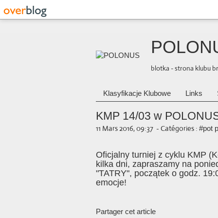
POLON
blotka - strona klubu 
Klasyfikacje Klubowe
Links
KMP 14/03 w POLONUS
11 Mars 2016, 09:37
-
Catégories :
#pot p
Oficjalny turniej z cyklu KMP (
kilka dni, zapraszamy na pon
"TATRY", początek o godz. 19:0
emocje!
Partager cet article