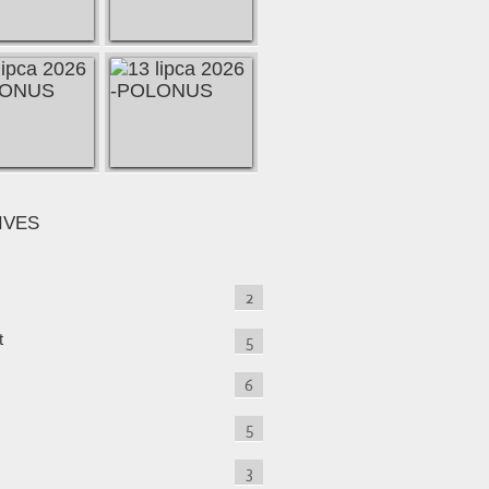
IVES
2
t
5
6
5
3