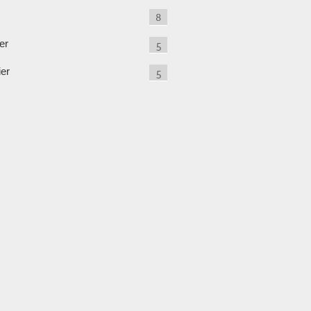
8
er
5
ier
5