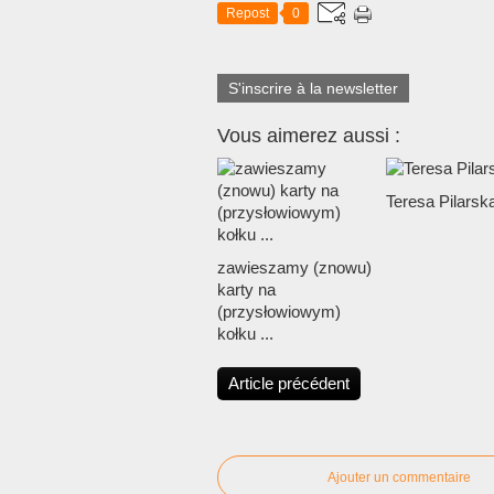
Repost
0
S'inscrire à la newsletter
Vous aimerez aussi :
Teresa Pilarsk
zawieszamy (znowu)
karty na
(przysłowiowym)
kołku ...
Article précédent
Ajouter un commentaire