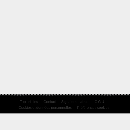
Top articles
Contact
Signaler un abus
C.G.U.
Cookies et données personnelles
Préférences cookies