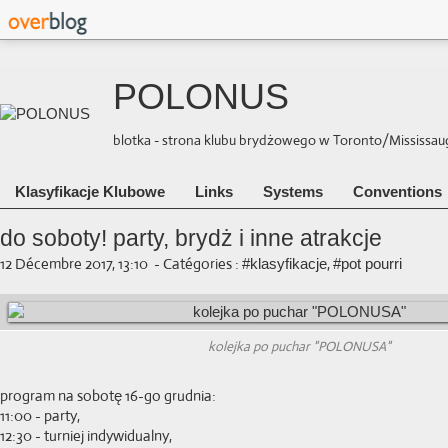
POLONUS
blotka - strona klubu brydżowego w Toronto/Mississauga 
Klasyfikacje Klubowe
Links
Systems
Conventions
do soboty! party, brydż i inne atrakcje
12 Décembre 2017, 13:10
-
Catégories :
,
#klasyfikacje
#pot pourri
kolejka po puchar "POLONUSA"
program na sobotę 16-go grudnia:
11:00 - party,
12:30 - turniej indywidualny,