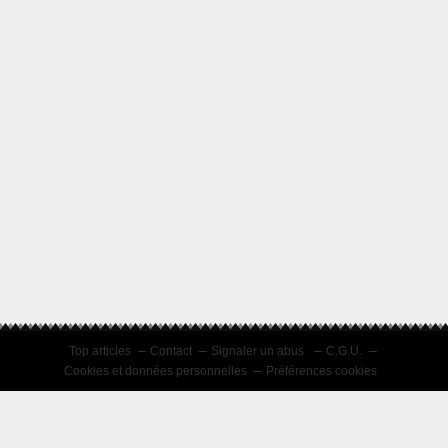
Top articles
Contact
Signaler un abus
C.G.U.
Cookies et données personnelles
Préférences cookies