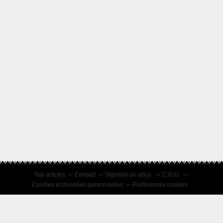
Top articles
Contact
Signaler un abus
C.G.U.
Cookies et données personnelles
Préférences cookies