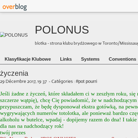
POLONUS
blotka - strona klubu brydżowego w Toronto/Mississauga 
Klasyfikacje Klubowe
Links
Systems
Conventions
życzenia
29 Décembre 2017, 19:37
-
Catégories :
#pot pourri
Jeśli żadne z życzeń, które składałem ci w zeszłym roku, się 
szczerze wątpię), chcę Cię powiadomić, że w nadchodzącym 
przypuszczam, że będę dysponował ekstra gotówką, na pewno
wygrywających numerów totolotka, ale ponieważ bardzo częst
alkoholu w butelce, wpadaj - dopijemy razem do dna! I takie
dla nas na nadchodzący rok!
twój prezes