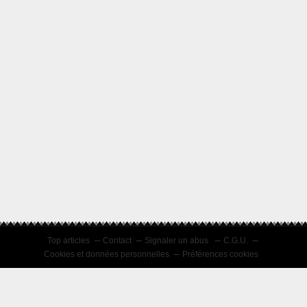
Top articles
Contact
Signaler un abus
C.G.U.
Cookies et données personnelles
Préférences cookies