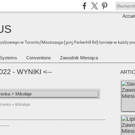
Accuei
US
brydżowego w Toronto/Mississauga (3015 Parkerhill Rd) turnieje w każdy pon
Systems
Conventions
Zawodnik Miesiąca
22 - WYNIKI <--
ARTI
Irenka + Mikołaje
-----------------------------------------------------------
------