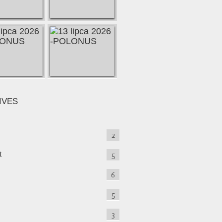
IVES
2
t
5
6
5
3