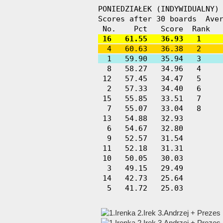
PONIEDZIAŁEK (INDYWIDUALNY) 
Scores after 30 boards  Aver
 16   61.55   36.93   1    
  4   60.63   36.38   2    
  1   59.90   35.94   3    
  8   58.27   34.96   4     
 12   57.45   34.47   5     
  2   57.33   34.40   6     
 15   55.85   33.51   7     
  7   55.07   33.04   8     
 13   54.88   32.93         
  6   54.67   32.80         
  9   52.57   31.54         
 11   52.18   31.31         
 10   50.05   30.03         
  3   49.15   29.49         
 14   42.73   25.64         
  5   41.72   25.03        