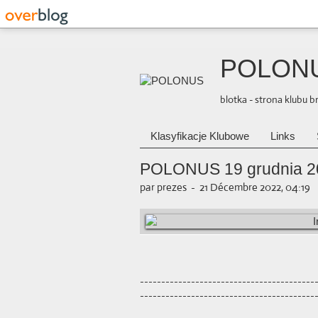
POLON
blotka - strona klubu 
Klasyfikacje Klubowe
Links
POLONUS 19 grudnia 20
par prezes
-
21 Décembre 2022, 04:19
-----------------------------------------
-----------------------------------------