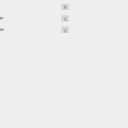
8
er
5
ier
5