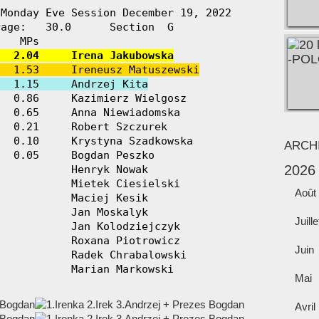
Monday Eve Session December 19, 2022

age:   30.0      Section  G

   2.04     Irena Jakubowska
   1.53     Ireneusz Matuszewski
   1.15     Andrzej Kita
  0.86     Kazimierz Wielgosz

  0.65     Anna Niewiadomska

  0.21     Robert Szczurek

  0.10     Krystyna Szadkowska

ARCH
  0.05     Bogdan Peszko

2026
           Henryk Nowak

           Mietek Ciesielski

Août
           Maciej Kesik

           Jan Moskalyk

Juille
           Jan Kolodziejczyk

           Roxana Piotrowicz

Juin
           Radek Chrabalowski

            Marian Markowski
Mai
Avril