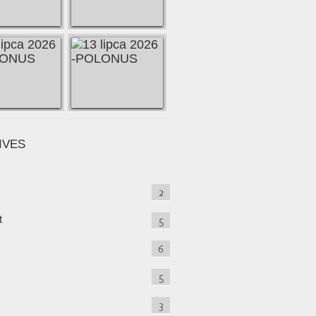
IVES
2
t
5
6
5
3