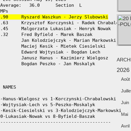
Average:   36.0      Section  L

0.90     Ryszard Waszkun - Jerzy Slubowski
ARCH
2026
Août
Juille
Juin
Mai
Avril