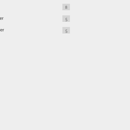
8
er
5
ier
5