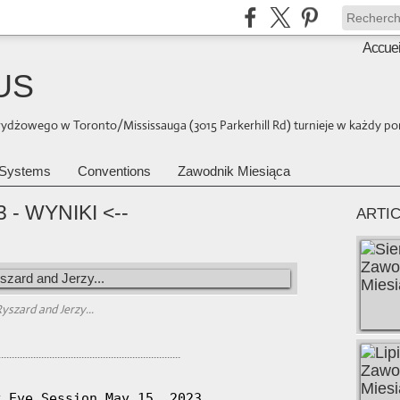
Accuei
US
brydżowego w Toronto/Mississauga (3015 Parkerhill Rd) turnieje w każdy pon
Systems
Conventions
Zawodnik Miesiąca
 - WYNIKI <--
ARTI
yszard and Jerzy...
.....................................................................
 Eve Session May 15, 2023
