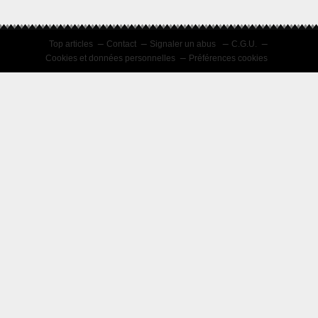
Top articles
Contact
Signaler un abus
C.G.U.
Cookies et données personnelles
Préférences cookies