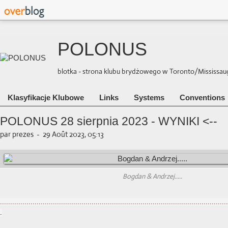
POLONUS
blotka - strona klubu brydżowego w Toronto/Mississauga 
Klasyfikacje Klubowe
Links
Systems
Conventions
POLONUS 28 sierpnia 2023 - WYNIKI <--
par prezes
-
29 Août 2023, 05:13
Bogdan & Andrzej.....
................................................................................................................
.