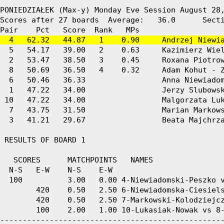
PONIEDZIAŁEK (Max-y) Monday Eve Session August 28,
Scores after 27 boards  Average:   36.0      Secti
  4   62.32   44.87   1    0.90     Andrzej Niewi