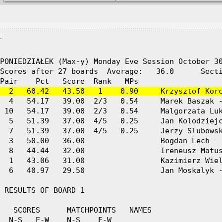
................................................................................................................
.
PONIEDZIAŁEK (Max-y) Monday Eve Session October 30
Scores after 27 boards  Average:   36.0      Secti
  2   60.42   43.50   1    0.90     Krzysztof Kor