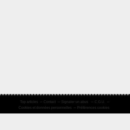
Top articles
Contact
Signaler un abus
C.G.U.
Cookies et données personnelles
Préférences cookies