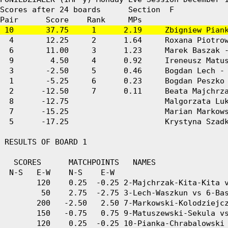
Scores after 24 boards      Section  F

 10       37.75     1      2.19     Zbigniew Pian