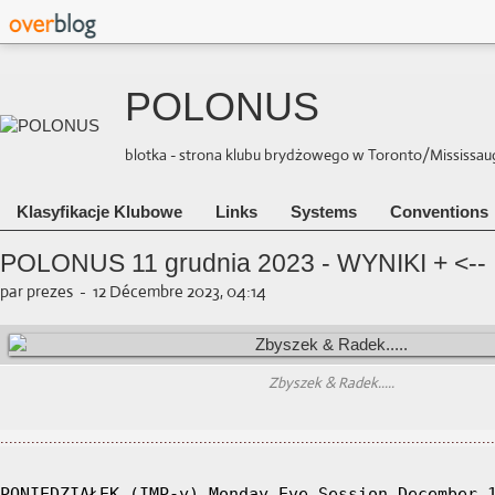
POLONUS
blotka - strona klubu brydżowego w Toronto/Mississauga 
Klasyfikacje Klubowe
Links
Systems
Conventions
POLONUS 11 grudnia 2023 - WYNIKI + <--
par prezes
-
12 Décembre 2023, 04:14
Zbyszek & Radek.....
................................................................................................................
PONIEDZIAŁEK (IMP-y) Monday Eve Session December 1