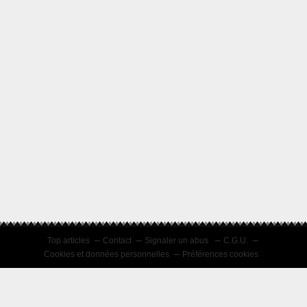
Top articles
Contact
Signaler un abus
C.G.U.
Cookies et données personnelles
Préférences cookies