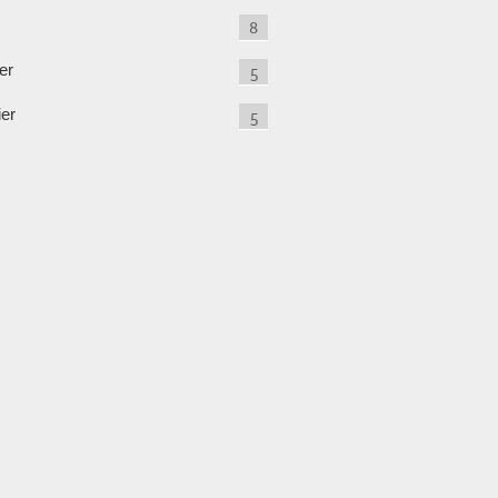
8
er
5
ier
5