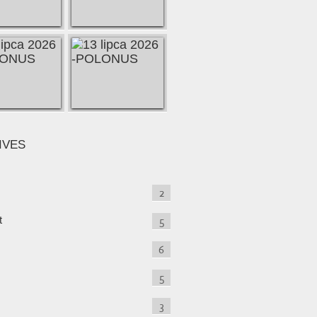
IVES
2
t
5
6
5
3