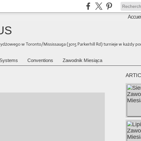
Accuei
US
brydżowego w Toronto/Mississauga (3015 Parkerhill Rd) turnieje w każdy pon
Systems
Conventions
Zawodnik Miesiąca
ARTI