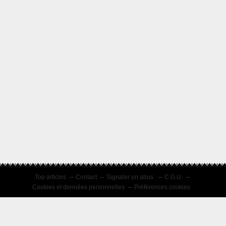
Top articles
Contact
Signaler un abus
C.G.U.
Cookies et données personnelles
Préférences cookies