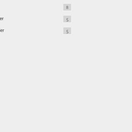
8
er
5
ier
5