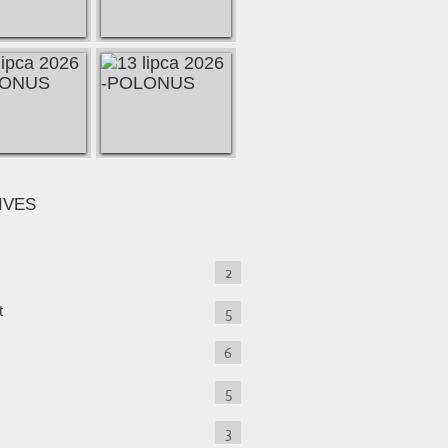
IVES
2
t
5
6
5
3