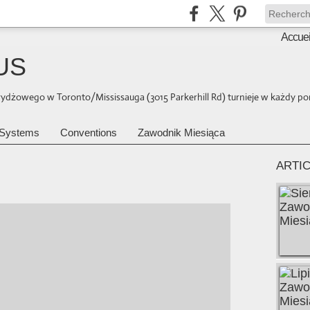
Accuei
US
brydżowego w Toronto/Mississauga (3015 Parkerhill Rd) turnieje w każdy pon
Systems
Conventions
Zawodnik Miesiąca
ARTI