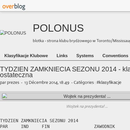
POLONUS
blotka - strona klubu brydżowego w Toronto/Mississauga 
Klasyfikacje Klubowe
Links
Systems
Conventions
TYDZIEN ZAMKNIECIA SEZONU 2014 - klas
ostateczna
par prezes
-
13 Décembre 2014, 18:49
-
Catégories :
#klasyfikacje
Wojtek na prezydenta! ...
TYDZIEN ZAMKNIECIA SEZONU 2014        			

PAR	IND	FIN		    ZAWODNIK	
