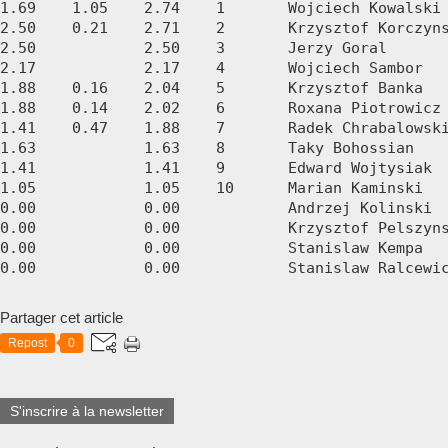
1.69	1.05	2.74	1	Wojciech Kowalski	

2.50	0.21	2.71	2	Krzysztof Korczynski	

2.50		2.50	3	Jerzy Goral	

2.17		2.17	4	Wojciech Sambor	

1.88	0.16	2.04	5	Krzysztof Banka	

1.88	0.14	2.02	6	Roxana Piotrowicz	

1.41	0.47	1.88	7	Radek Chrabalowski	

1.63		1.63	8	Taky Bohossian	

1.41		1.41	9	Edward Wojtysiak	

1.05		1.05	10	Marian Kaminski	

0.00		0.00		Andrzej Kolinski	

0.00		0.00		Krzysztof Pelszynski	

0.00		0.00		Stanislaw Kempa	

Partager cet article
Repost
0
S'inscrire à la newsletter