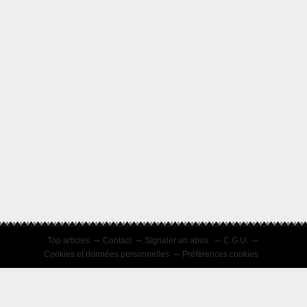
Top articles
Contact
Signaler un abus
C.G.U.
Cookies et données personnelles
Préférences cookies