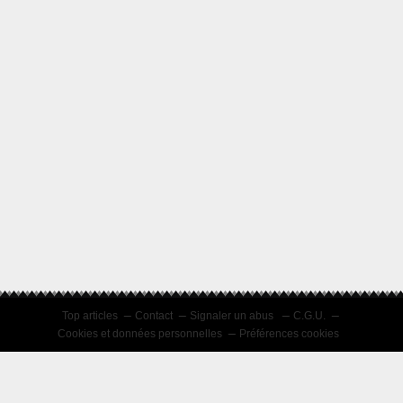
Top articles
Contact
Signaler un abus
C.G.U.
Cookies et données personnelles
Préférences cookies