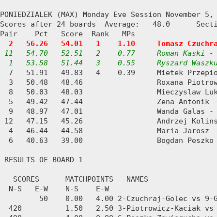
PONIEDZIALEK (MAX) Monday Eve Session November 5, 
Scores after 24 boards  Average:   48.0      Secti
Pair    Pct   Score  Rank   MPs     

2   56.26   54.01   1    1.10     Tomasz Czuchr
11   54.70   52.51   2    0.77     Roman Kaski - 
  1   53.58   51.44   3    0.55     Ryszard Waszk