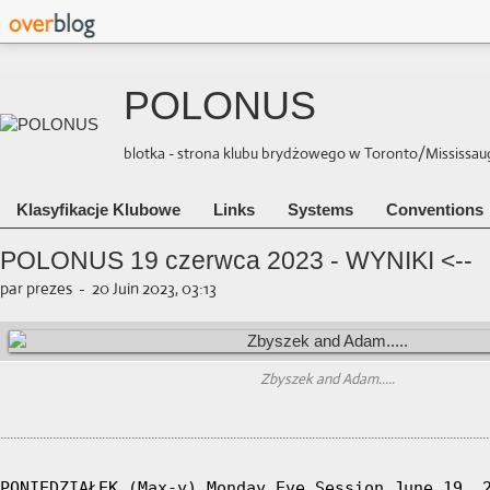
POLONUS
blotka - strona klubu brydżowego w Toronto/Mississauga 
Klasyfikacje Klubowe
Links
Systems
Conventions
POLONUS 19 czerwca 2023 - WYNIKI <--
par prezes
-
20 Juin 2023, 03:13
Zbyszek and Adam.....
.....................................................................................................................................................
PONIEDZIAŁEK (Max-y) Monday Eve Session June 19, 2