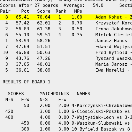
Scores after 27 boards  Average:   54.0      Secti
  8   65.41   70.64   1    1.00     Adam Kohut - 