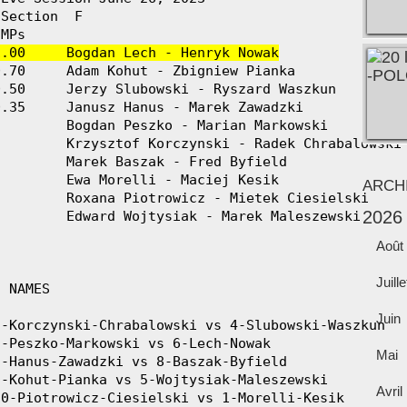
Section  F

1.00     Bogdan Lech - Henryk Nowak
ARCH
2026
Août
Juille
Juin
Mai
Avril