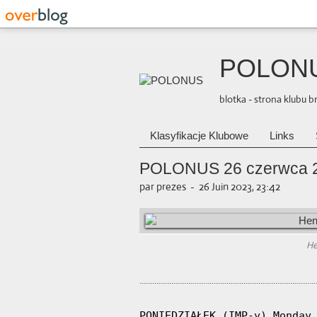
POLON
blotka - strona klubu 
Klasyfikacje Klubowe
Links
POLONUS 26 czerwca 2
par prezes
-
26 Juin 2023, 23:42
He
...................................................................................
PONIEDZIAŁEK (IMP-y) Monday 