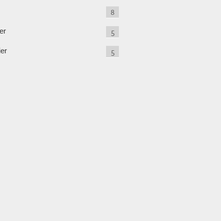
8
er
5
ier
5