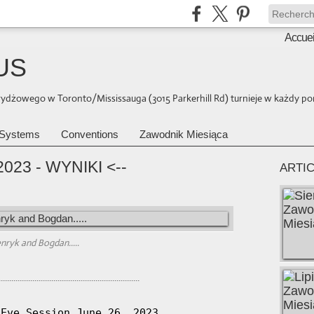
Accuei
US
brydżowego w Toronto/Mississauga (3015 Parkerhill Rd) turnieje w każdy pon
Systems
Conventions
Zawodnik Miesiąca
023 - WYNIKI <--
ARTI
nryk and Bogdan.....
...................................................................
Eve Session June 26, 2023
