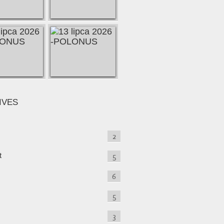
IVES
2
t
5
6
5
3