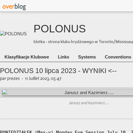
POLONUS
blotka - strona klubu brydżowego w Toronto/Mississauga 
Klasyfikacje Klubowe
Links
Systems
Conventions
POLONUS 10 lipca 2023 - WYNIKI <--
par prezes
-
11 Juillet 2023, 05:47
Janusz and Kazimierz.....
.....................................................................................................................................................
PONIEDZIAŁEK (Max-y) Monday Eve Session July 10, 2