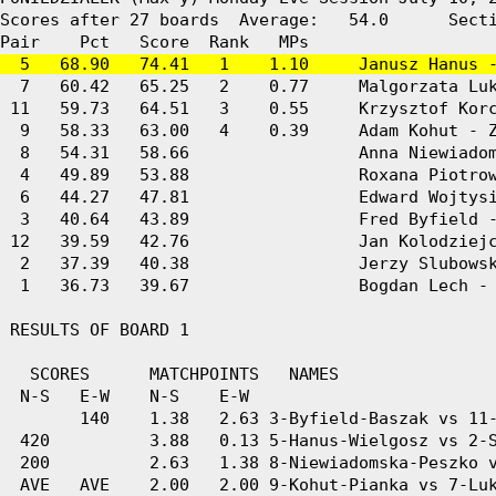
Scores after 27 boards  Average:   54.0      Secti
  5   68.90   74.41   1    1.10     Janusz Hanus 