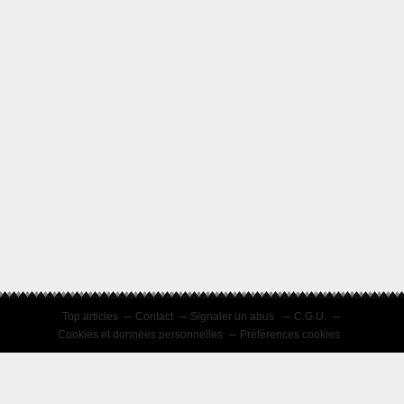
Top articles
Contact
Signaler un abus
C.G.U.
Cookies et données personnelles
Préférences cookies