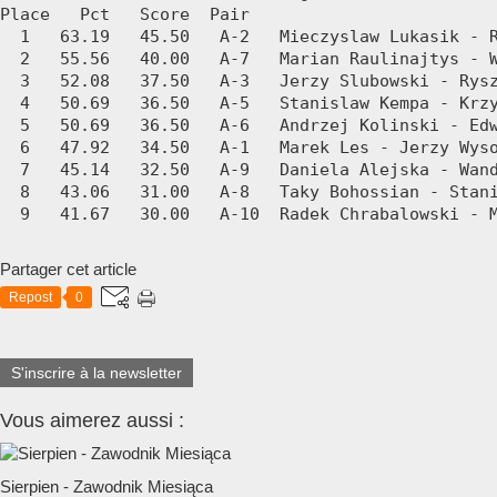
Place   Pct   Score  Pair  

  1   63.19   45.50   A-2   Mieczyslaw Lukasik - R
  2   55.56   40.00   A-7   Marian Raulinajtys - W
  3   52.08   37.50   A-3   Jerzy Slubowski - Rysz
  4   50.69   36.50   A-5   Stanislaw Kempa - Krzy
  5   50.69   36.50   A-6   Andrzej Kolinski - Edw
  6   47.92   34.50   A-1   Marek Les - Jerzy Wyso
  7   45.14   32.50   A-9   Daniela Alejska - Wand
  8   43.06   31.00   A-8   Taky Bohossian - Stani
  9   41.67   30.00   A-10  Radek Chrabalowski - 
Partager cet article
Repost
0
S'inscrire à la newsletter
Vous aimerez aussi :
Sierpien - Zawodnik Miesiąca