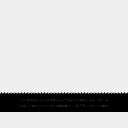
Top articles
Contact
Signaler un abus
C.G.U.
Cookies et données personnelles
Préférences cookies