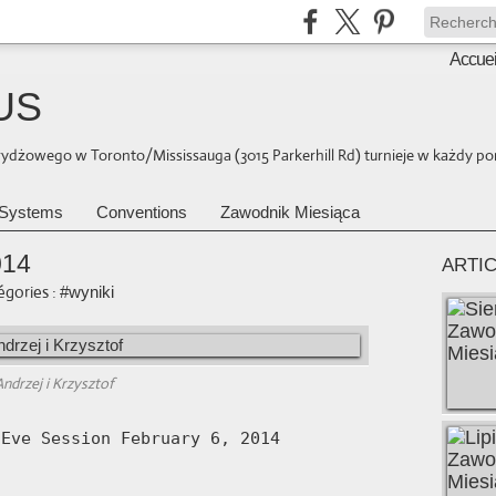
Accuei
US
brydżowego w Toronto/Mississauga (3015 Parkerhill Rd) turnieje w każdy pon
Systems
Conventions
Zawodnik Miesiąca
014
ARTI
égories :
#wyniki
Andrzej i Krzysztof
Eve Session February 6, 2014
