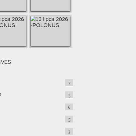
IVES
2
t
5
6
5
3