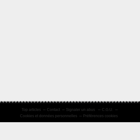
Top articles
Contact
Signaler un abus
C.G.U.
Cookies et données personnelles
Préférences cookies