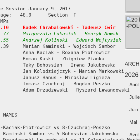
e Session January 9, 2017

age:   48.0      Section  F

MPs     

1.10     Radek Chrabalowski - Tadeusz Cwir
.77     Malgorzata Lukasiak - Henryk Nowak

0.55     Andrzej Kolinski - Edward Wojtysiak
ARCH
2026
Août
Juille
Juin
Mai
Avril