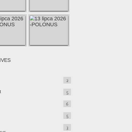
IVES
2
t
5
6
5
3