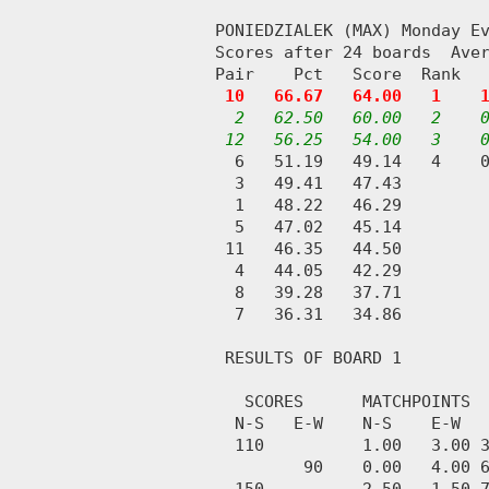
PONIEDZIALEK (MAX) Monday Ev
Scores after 24 boards  Aver
Pair    Pct   Score  Rank   
10   66.67   64.00   1    
2   62.50   60.00   2    0
 12   56.25   54.00   3    