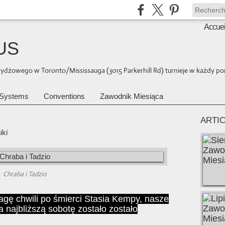
Accuei
US
brydżowego w Toronto/Mississauga (3015 Parkerhill Rd) turnieje w każdy pon
Systems
Conventions
Zawodnik Miesiąca
7
ARTI
iki
Chraba i Tadzio
ę chwili po śmierci Stasia Kempy, nasze
najbliższą sobotę zostało zostało