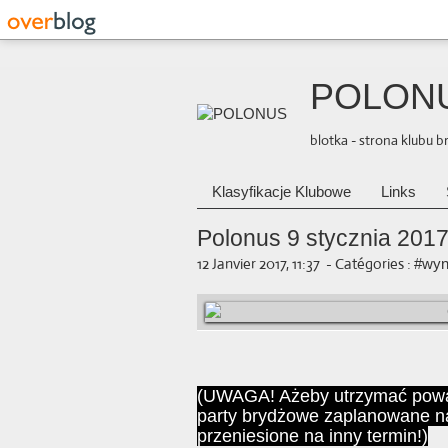
POLON
blotka - strona klubu 
Klasyfikacje Klubowe
Links
Polonus 9 stycznia 201
12 Janvier 2017, 11:37
-
Catégories :
#wyn
(UWAGA! Ażeby utrzymać powag
party brydżowe zaplanowane na 
przeniesione na inny termin!)