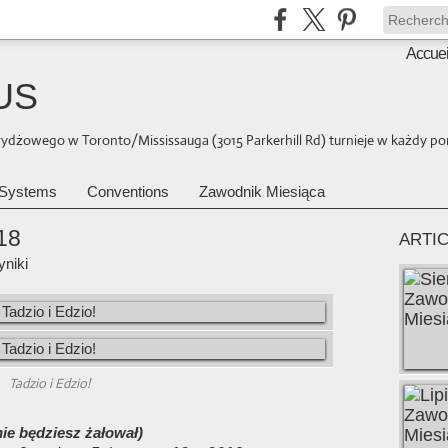
Accuei
US
brydżowego w Toronto/Mississauga (3015 Parkerhill Rd) turnieje w każdy pon
Systems
Conventions
Zawodnik Miesiąca
18
ARTI
niki
Tadzio i Edzio!
ie będziesz żałował)