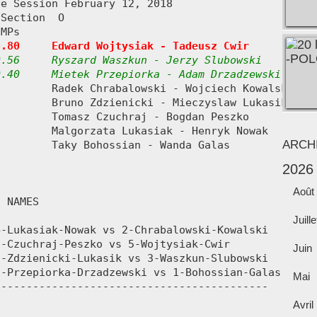
e Session February 12, 2018

Section  O

MPs     

0.80     Edward Wojtysiak - Tadeusz Cwir
.56     Ryszard Waszkun - Jerzy Slubowski

0.40     Mietek Przepiorka - Adam Drzadzewski
ARCH
2026
Août
Juille
Juin
Mai
Avril