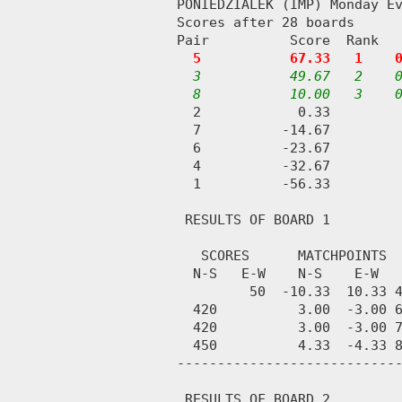
PONIEDZIALEK (IMP) Monday Ev
Scores after 28 boards      
Pair          Score  Rank   
5           67.33   1    
3           49.67   2    0
  8           10.00   3    