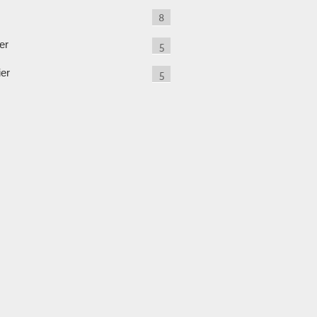
8
er
5
ier
5