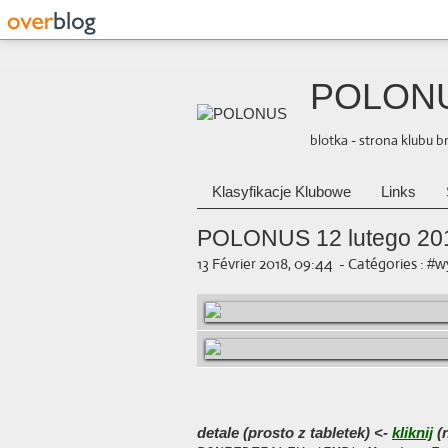
POLON
blotka - strona klubu 
Klasyfikacje Klubowe
Links
POLONUS 12 lutego 20
13 Février 2018, 09:44
-
Catégories :
#wy
detale (prosto z tabletek) <-
kliknij
(n