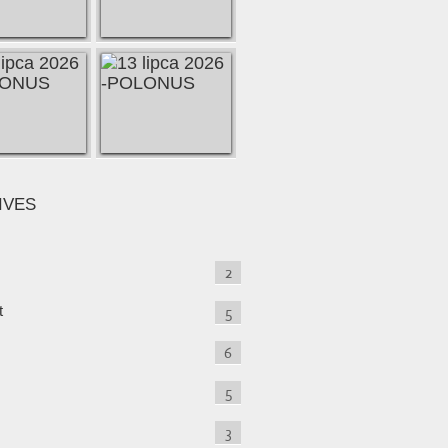
IVES
2
t
5
6
5
3