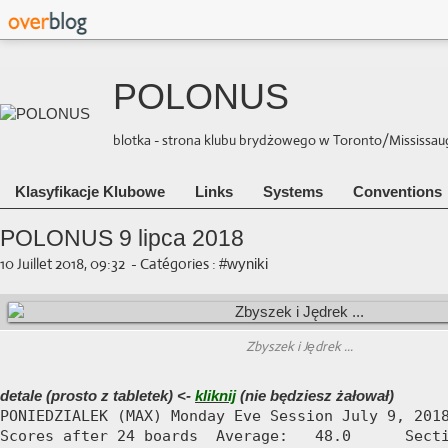
POLONUS
blotka - strona klubu brydżowego w Toronto/Mississauga 
Klasyfikacje Klubowe
Links
Systems
Conventions
POLONUS 9 lipca 2018
10 Juillet 2018, 09:32
-
Catégories :
#wyniki
Zbyszek i Jędrek ...
detale (prosto z tabletek) <-
kliknij
(nie będziesz żałował)
PONIEDZIALEK (MAX) Monday Eve Session July 9, 2018
Scores after 24 boards  Average:   48.0      Secti