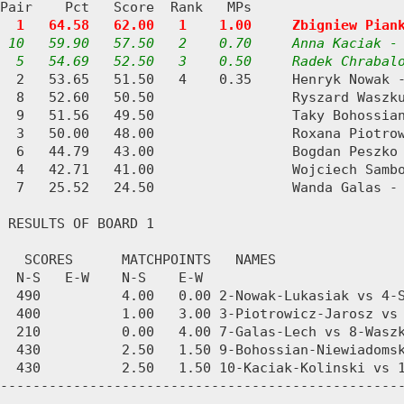
Pair    Pct   Score  Rank   MPs     

1   64.58   62.00   1    1.00     Zbigniew Pian
10   59.90   57.50   2    0.70     Anna Kaciak - 
  5   54.69   52.50   3    0.50     Radek Chrabal