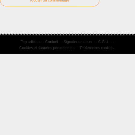
Ajouter un commentaire
Top articles
Contact
Signaler un abus
C.G.U.
Cookies et données personnelles
Préférences cookies