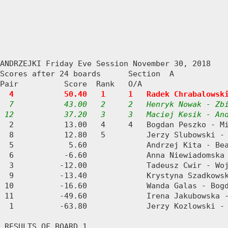
ANDRZEJKI Friday Eve Session November 30, 2018

Scores after 24 boards      Section  A

Pair          Score  Rank   O/A

4           50.40   1     1   Radek Chrabalowsk
7           43.00   2     2   Henryk Nowak - Zbi
 12           37.20   3     3   Maciej Kesik - An