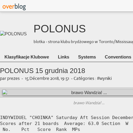
POLONUS
blotka - strona klubu brydżowego w Toronto/Mississauga 
Klasyfikacje Klubowe
Links
Systems
Conventions
POLONUS 15 grudnia 2018
par prezes
-
15 Décembre 2018, 19:51
-
Catégories :
#wyniki
brawo Wandzia! ...
INDYWIDUEL "CHOINKA" Saturday Aft Session December
Scores after 21 boards  Average: 63.0 Section  W

 No.    Pct   Score  Rank  MPs     
