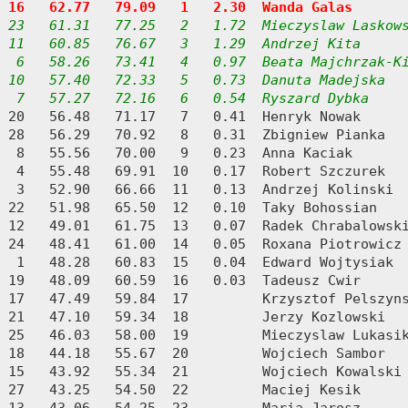
16   62.77   79.09   1   2.30  Wanda Galas
23   61.31   77.25   2   1.72  Mieczyslaw Laskows
 11   60.85   76.67   3   1.29  Andrzej Kita

  6   58.26   73.41   4   0.97  Beata Majchrzak-Ki
 10   57.40   72.33   5   0.73  Danuta Madejska

  7   57.27   72.16   6   0.54  Ryszard Dybka