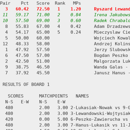
Pair    Pct   Score  Rank   MPs     

3   60.42   72.50   1    1.20     Ryszard Lewan
11   59.17   71.00   2    0.84     Irena Jakubows
 10   57.50   69.00   3    0.60     Radek Chrabal