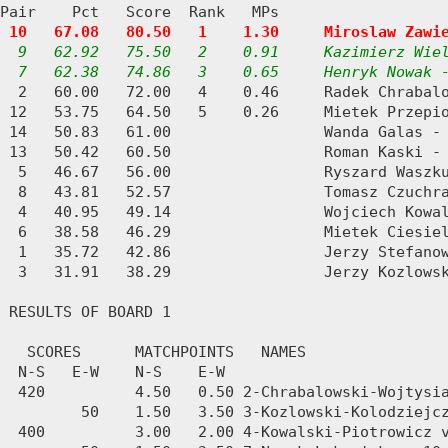
Pair    Pct   Score  Rank   MPs     

10   67.08   80.50   1    1.30     Miroslaw Zawi
9   62.92   75.50   2    0.91     Kazimierz Wiel
  7   62.38   74.86   3    0.65     Henryk Nowak 