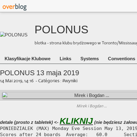
POLONUS
blotka - strona klubu brydżowego w Toronto/Mississauga 
Klasyfikacje Klubowe
Links
Systems
Conventions
POLONUS 13 maja 2019
14 Mai 2019, 14:16
-
Catégories :
#wyniki
Mirek i Bogdan ...
KLIKNIJ
detale (prosto z tabletek) <-
(nie będziesz żałowa
PONIEDZIALEK (MAX) Monday Eve Session May 13, 2019
Scores after 24 boards  Average:   60.0      Secti