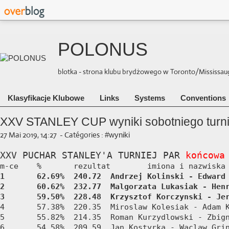
POLONUS
blotka - strona klubu brydżowego w Toronto/Mississauga 
Klasyfikacje Klubowe
Links
Systems
Conventions
XXV STANLEY CUP wyniki sobotniego turni
27 Mai 2019, 14:27
-
Catégories :
#wyniki
XXV PUCHAR STANLEY'A TURNIEJ PAR 
końcowa
1	62.69%	240.72	Andrzej Kolinski - Edward Wojtysiak

2	60.62%	232.77	Malgorzata Lukasiak - Henryk Nowak

3	59.50%	228.48	Krzysztof Korczynski 
4	57.38%	220.35	Miroslaw Kolesiak - Adam Kohut

5	55.82%	214.35	Roman Kurzydlowski - Zbigniew Pianka

6	54.58%	209.59	Jan Kostyrka - Waclaw Grin
