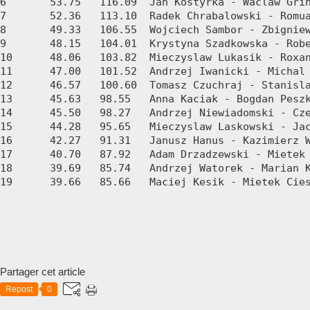
6	53.75	116.09	Jan Kostyrka - Waclaw Grin

7	52.36	113.10	Radek Chrabalowski - Romuald Mindak

8	49.33	106.55	Wojciech Sambor - Zbigniew Sekula

9	48.15	104.01	Krystyna Szadkowska - Robert Szczurek

10	48.06	103.82	Mieczyslaw Lukasik - Roxana Piotrowicz

11	47.00	101.52	Andrzej Iwanicki - Michal Omielski

12	46.57	100.60	Tomasz Czuchraj - Stanislaw Golec

13	45.63	98.55	Anna Kaciak - Bogdan Peszko

14	45.50	98.27	Andrzej Niewiadomski - Czeslaw Kepa

15	44.28	95.65	Mieczyslaw Laskowski - Jacek Karlowski

16	42.27	91.31	Janusz Hanus - Kazimierz Wielgosz

17	40.70	87.92	Adam Drzadzewski - Mietek Przepiorka

18	39.69	85.74	Andrzej Watorek - Marian Kaminski

19	39.66	85.66	Maciej Kesik - Mietek Ciesielski

Partager cet article
Repost
0