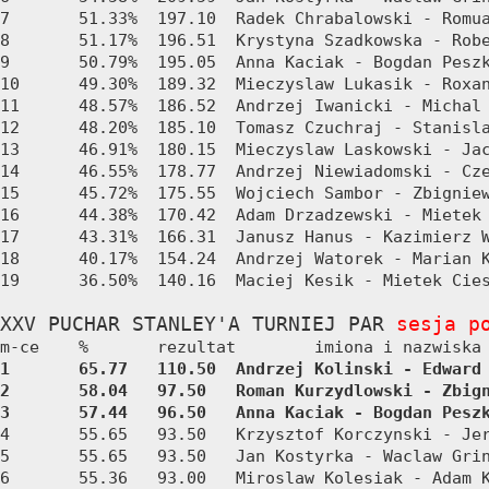
7	51.33%	197.10	Radek Chrabalowski - Romuald Mindak

8	51.17%	196.51	Krystyna Szadkowska - Robert Szczurek

9	50.79%	195.05	Anna Kaciak - Bogdan Peszko

10	49.30%	189.32	Mieczyslaw Lukasik - Roxana Piotrowicz

11	48.57%	186.52	Andrzej Iwanicki - Michal Omielski

12	48.20%	185.10	Tomasz Czuchraj - Stanislaw Golec

13	46.91%	180.15	Mieczyslaw Laskowski - Jacek Karlowski

14	46.55%	178.77	Andrzej Niewiadomski - Czeslaw Kepa

15	45.72%	175.55	Wojciech Sambor - Zbigniew Sekula

16	44.38%	170.42	Adam Drzadzewski - Mietek Przepiorka

17	43.31%	166.31	Janusz Hanus - Kazimierz Wielgosz

18	40.17%	154.24	Andrzej Watorek - Marian Kaminski

19	36.50%	140.16	Maciej Kesik - Mietek Ciesielski

XXV PUCHAR STANLEY'A TURNIEJ PAR 
sesja p
1	65.77	110.50	Andrzej Kolinski - Edward Wojtysiak

2	58.04	97.50	Roman Kurzydlowski - Zbigniew Pianka

3	57.44	96.50	Anna Kaciak - Bogdan Pesz
4	55.65	93.50	Krzysztof Korczynski - Jerzy Goral

5	55.65	93.50	Jan Kostyrka - Waclaw Grin

6	55.36	93.00	Miroslaw Kolesiak - Adam Kohut
