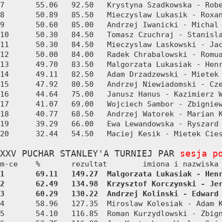
7	55.06	92.50	Krystyna Szadkowska - Robert Szczurek

8	50.89	85.50	Mieczyslaw Lukasik - Roxana Piotrowicz

9	50.60	85.00	Andrzej Iwanicki - Michal Omielski

10	50.30	84.50	Tomasz Czuchraj - Stanislaw Golec

11	50.30	84.50	Mieczyslaw Laskowski - Jacek Karlowski

12	50.00	84.00	Radek Chrabalowski - Romuald Mindak

13	49.70	83.50	Malgorzata Lukasiak - Henryk Nowak

14	49.11	82.50	Adam Drzadzewski - Mietek Przepiorka

15	47.92	80.50	Andrzej Niewiadomski - Czeslaw Kepa

16	44.64	75.00	Janusz Hanus - Kazimierz Wielgosz

17	41.07	69.00	Wojciech Sambor - Zbigniew Sekula

18	40.77	68.50	Andrzej Watorek - Marian Kaminski

19	39.29	66.00	Ewa Lewandowska - Ryszard Lewandowski

20	32.44	54.50	Maciej Kesik - Mietek Ciesielski

XXV PUCHAR STANLEY'A TURNIEJ PAR 
sesja p
1	69.11	149.27	Malgorzata Lukasiak - Henryk Nowak

2	62.49	134.98	Krzysztof Korczynski - Jerzy Goral

3	60.29	130.22	Andrzej Kolinski - Ed
4	58.96	127.35	Miroslaw Kolesiak - Adam Kohut

5	54.10	116.85	Roman Kurzydlowski - Zbigniew Pianka
