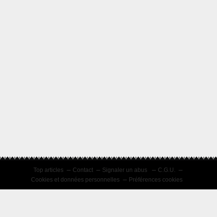
Top articles
Contact
Signaler un abus
C.G.U.
Cookies et données personnelles
Préférences cookies