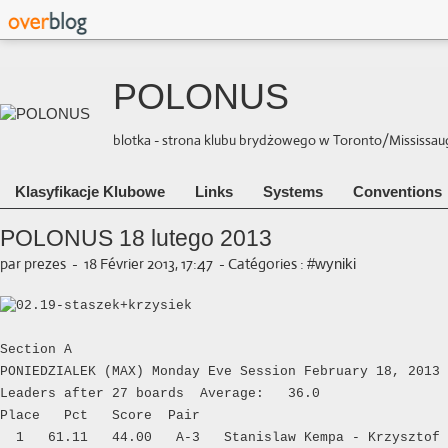
POLONUS
blotka - strona klubu brydżowego w Toronto/Mississauga 
Klasyfikacje Klubowe
Links
Systems
Conventions
POLONUS 18 lutego 2013
par prezes
-
18 Février 2013, 17:47
-
Catégories :
#wyniki
Section A

PONIEDZIALEK (MAX) Monday Eve Session February 18, 2013

Leaders after 27 boards  Average:   36.0

Place   Pct   Score  Pair  

  1   61.11   44.00   A-3   Stanislaw Kempa - Krzysztof 