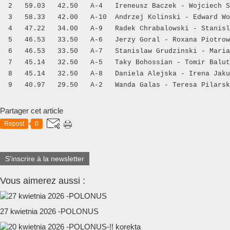
  2   59.03   42.50   A-4   Ireneusz Baczek - Wojciech S
  3   58.33   42.00   A-10  Andrzej Kolinski - Edward Wo
  4   47.22   34.00   A-9   Radek Chrabalowski - Stanisl
  5   46.53   33.50   A-6   Jerzy Goral - Roxana Piotrow
  6   46.53   33.50   A-7   Stanislaw Grudzinski - Maria
  7   45.14   32.50   A-5   Taky Bohossian - Tomir Balut

  8   45.14   32.50   A-8   Daniela Alejska - Irena Jaku
  9   40.97   29.50   A-2   Wanda Galas - Teresa Pilarsk
Partager cet article
Repost
0
S'inscrire à la newsletter
Vous aimerez aussi :
27 kwietnia 2026 -POLONUS