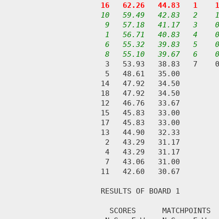
16   62.26   44.83   1    
10   59.49   42.83   2    1
  9   57.18   41.17   3    0
  1   56.71   40.83   4    0
  6   55.32   39.83   5    0
  8   55.10   39.67   6    