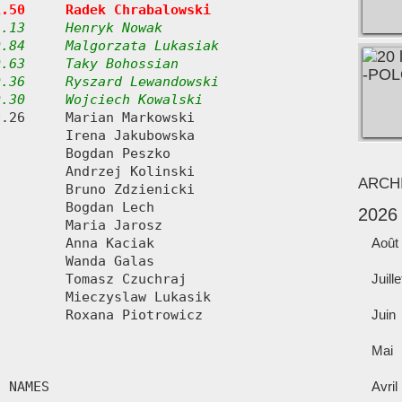
1.50     Radek Chrabalowski
.13     Henryk Nowak

.84     Malgorzata Lukasiak

.63     Taky Bohossian

.36     Ryszard Lewandowski

0.30     Wojciech Kowalski
ARCH
2026
Août
Juille
Juin
Mai
Avril