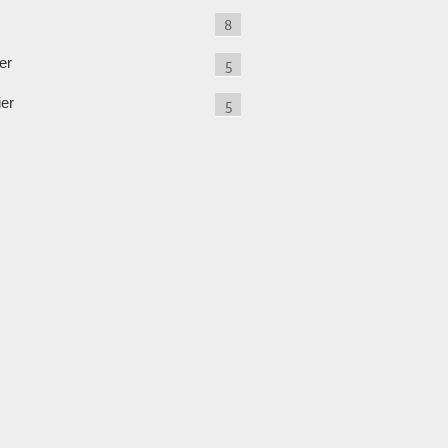
8
er
5
ier
5