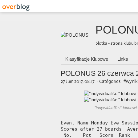
POLON
blotka - strona klubu 
Klasyfikacje Klubowe
Links
POLONUS 26 czerwca 
27 Juin 2017, 08:17
-
Catégories :
#wynik
"indywidualiści" klubowi -
Event Name Monday Eve Sessio
Scores after 27 boards  Aver
 No.    Pct   Score  Rank   