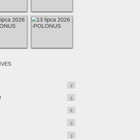
IVES
2
t
5
6
5
3