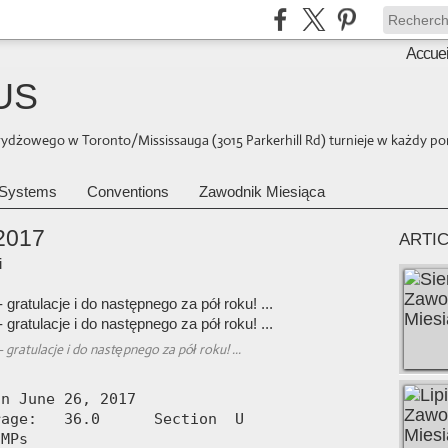
Accuei
US
brydżowego w Toronto/Mississauga (3015 Parkerhill Rd) turnieje w każdy pon
Systems
Conventions
Zawodnik Miesiąca
2017
ARTI
i
 gratulacje i do następnego za pół roku! ...
n June 26, 2017

age:   36.0      Section  U

MPs     
