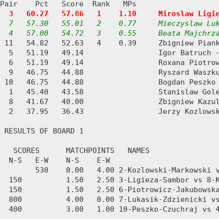
Pair    Pct   Score  Rank   MPs     

3   60.27   57.86   1    1.10     Miroslaw Ligi
7   57.30   55.01   2    0.77     Mieczyslaw Luk
  4   57.00   54.72   3    0.55     Beata Majchrz