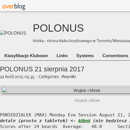
POLONUS
blotka - strona klubu brydżowego w Toronto/Mississauga 
Klasyfikacje Klubowe
Links
Systems
Conventions
POLONUS 21 sierpnia 2017
22 Août 2017, 05:35
-
Catégories :
#wyniki
Wojtek i Mirek
detale (prosto z tabletek) <- 
kliknij
 (nie będziesz 
Scores after 24 boards  Average:   48.0      Secti