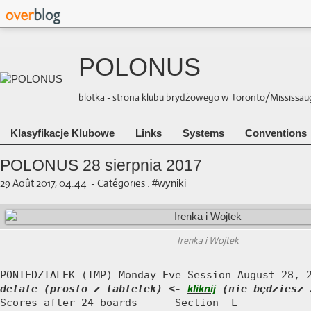
POLONUS
blotka - strona klubu brydżowego w Toronto/Mississauga 
Klasyfikacje Klubowe
Links
Systems
Conventions
POLONUS 28 sierpnia 2017
29 Août 2017, 04:44
-
Catégories :
#wyniki
Irenka i Wojtek
detale (prosto z tabletek) <- 
kliknij
 (nie będziesz 
Scores after 24 boards      Section  L
