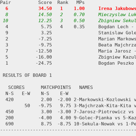
Pair          Score  Rank   MPs     

6           34.50   1    1.00     Irena Jakubow
8           14.50   2    0.70     Mieczyslaw Luk
 10           12.25   3    0.50     Zbigniew Seku