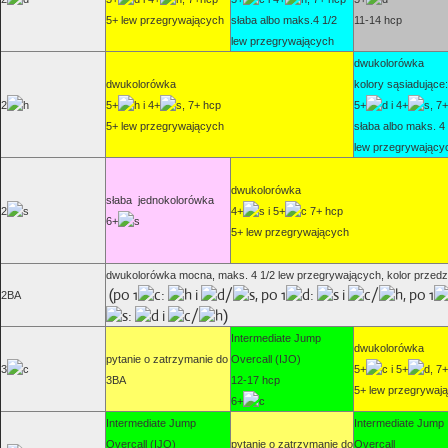
5+ lew przegrywających
słaba albo maks.4 1/2
11-14 hcp
lew przegrywających
dwukolorówka
dwukolorówka
kolory sąsiadujące:
2
5+
i 4+
, 7+ hcp
5+
i 4+
, 7
5+ lew przegrywających
słaba albo maks. 4
lew przegrywający
dwukolorówka
słaba jednokolorówka
2
4+
i 5+
7+ hcp
6+
5+ lew przegrywających
dwukolorówka mocna, maks. 4 1/2 lew przegrywających, kolor przedzie
(po 1
:
i
/
, po 1
:
i
/
, po 1
2BA
:
i
/
)
Intermediate Jump
dwukolorówka
pytanie o zatrzymanie do
Overcall (IJO)
3
5+
i 5+
, 7
3BA
12-17 hcp
5+ lew przegrywaj
6+
Intermediate Jump
Intermediate Jump
Overcall (IJO)
pytanie o zatrzymanie do
Overcall