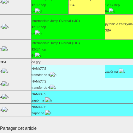
3
12-17 hcp
3BA
12-17 hcp
6+
6+
Intermediate Jump Overcall (IJO)
pytanie o zatrzyma
3
12-17 hcp
3BA
6+
Intermediate Jump Overcall (IJO)
3
12-17 hcp
6+
3BA
do gry
NAMYATS
4
zapór na
transfer do 4
NAMYATS
4
transfer do 4
NAMYATS
4
zapór na
NAMYATS
4
zapór na
Partager cet article