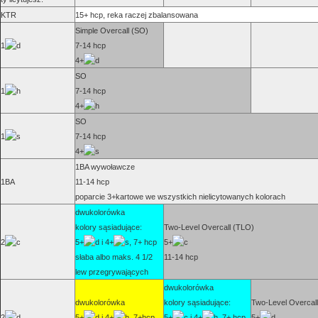
KTR
15+ hcp, reka raczej zbalansowana
Simple Overcall (SO)
1
7-14 hcp
4+
SO
1
7-14 hcp
4+
SO
1
7-14 hcp
4+
1BA wywoławcze
1BA
11-14 hcp
poparcie 3+kartowe we wszystkich nielicytowanych kolorach
dwukolorówka
kolory sąsiadujące:
Two-Level Overcall (TLO)
2
5+
i 4+
, 7+ hcp
5+
słaba albo maks. 4 1/2
11-14 hcp
lew przegrywających
dwukolorówka
dwukolorówka
kolory sąsiadujące:
Two-Level Overcal
2
5+
i 4+
, 7+hcp
5+
i 4+
, 7+ hcp
5+