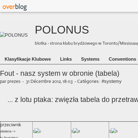
POLONUS
blotka - strona klubu brydżowego w Toronto/Mississauga 
Klasyfikacje Klubowe
Links
Systems
Conventions
Fout - nasz system w obronie (tabela)
par prezes
-
31 Décembre 2012, 18:03
-
Catégories :
#systemy
    ... z lotu ptaka: zwięzła tabela do przet
przeciwnik
otwiera-->
1
1
1
ty licytujesz: